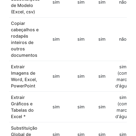
sim
sim
sim
não
de Modelo
(Excel, csv)
Copiar
cabeçalhos e
rodapés
sim
sim
sim
não
inteiros de
outros
documentos
Extrair
sim
Imagens de
(com
sim
sim
sim
Word, Excel,
marca
PowerPoint
d'água)
Extrair
sim
Gráficos e
(com
sim
sim
sim
Tabelas do
marca
Excel *
d'água)
Substituição
Global de
sim
sim
sim
sim