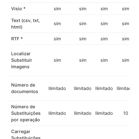
Visio *
sim
sim
sim
sim
Text (csv, txt,
sim
sim
sim
sim
html)
RTF *
sim
sim
sim
sim
Localizar
Substituir
sim
sim
sim
sim
Imagens
Número de
Ilimitado
Ilimitado
Ilimitado
Ilimitado
documentos
Número de
Substituições
Ilimitado
Ilimitado
Ilimitado
10
por operação
Carregar
Substituições