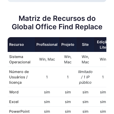
Matriz de Recursos do
Global Office Find Replace
Edição
Recurso
Profissional
Projeto
Site
Lite
Sistema
Win,
Win,
Win, Mac
Win
Operacional
Mac
Mac
Número de
Ilimitado
Usuários /
1
1
/ 1 IP
1
licença
público
Word
sim
sim
sim
sim
Excel
sim
sim
sim
sim
PowerPoint
sim
sim
sim
sim